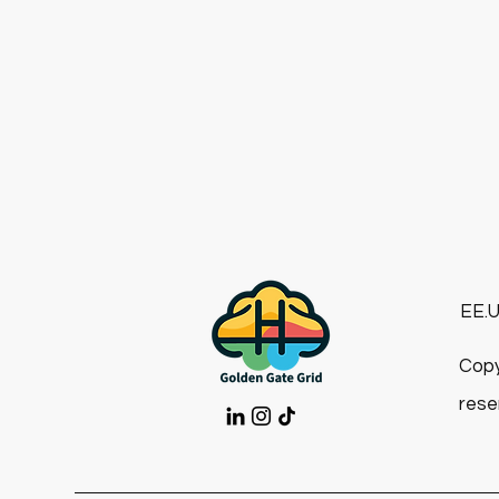
EE.
Copy
rese